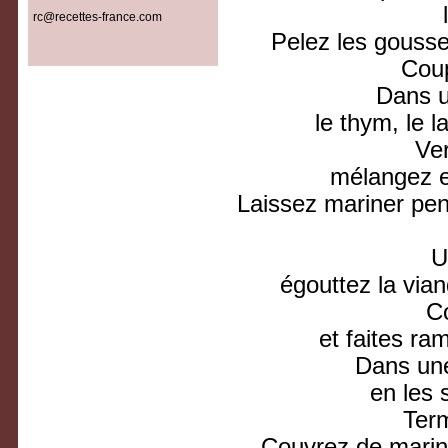
rc@recettes-france.com
Pelez les gousses
Coup
Dans un
le thym, le l
Ver
mélangez e
Laissez mariner pen
U
égouttez la via
Co
et faites ram
Dans une
en les 
Term
Couvrez de marina