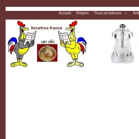
Accueil.
Région.
Trucs et astuces ⇔
Anti